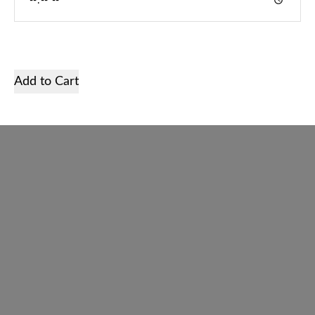
Početna
Services
Add to Cart
Prodavnica
Galerija
O nama
Kontakt
Crnogorski