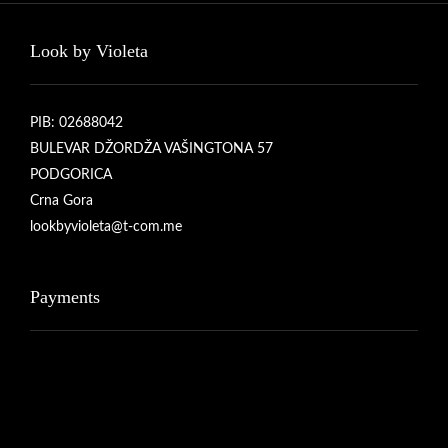
Look by Violeta
PIB: 02688042
BULEVAR DŽORDŽA VAŠINGTONA 57
PODGORICA
Crna Gora
lookbyvioleta@t-com.me
Payments