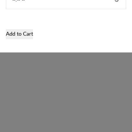
Početna
Services
Add to Cart
Prodavnica
Galerija
O nama
Kontakt
Crnogorski