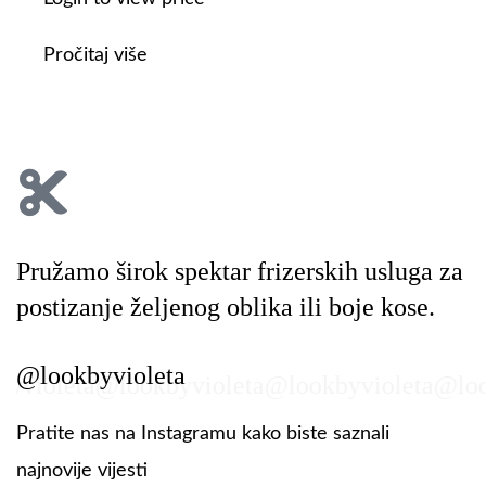
Pročitaj više
Pružamo širok spektar frizerskih usluga za
postizanje željenog oblika ili boje kose.
@lookbyvioleta
ioleta
@lookbyvioleta
@lookbyvioleta
@lookb
Pratite nas na Instagramu kako biste saznali
najnovije vijesti