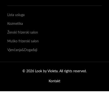
Lista usluga
Kozmetika
Ženski frizerski salon
Muško frizerski salon
Vjenčanja&Događaji
© 2026 Look by Violeta. All rights reserved.
Kontakt